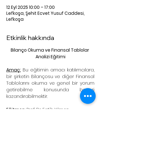
12 Eyl 2025 10:00 – 17:00
Lefkoşa, Şehit Ecvet Yusuf Caddesi,
Lefkoşa
Etkinlik hakkında
Bilanço Okuma ve Finansal Tablolar 
Analizi Eğitimi
Amaç:
 Bu eğitimin amacı katılımcılara, 
bir şirketin Bilançosu ve diğer Finansal 
Tablolarını okuma ve genel bir yorum 
getirebilme konusunda beceri 
kazandırabilmektir.
Eğitmen
: Prof. Dr. Fatih Yılmaz
Ücret:
 5,450 TL
İçerik: