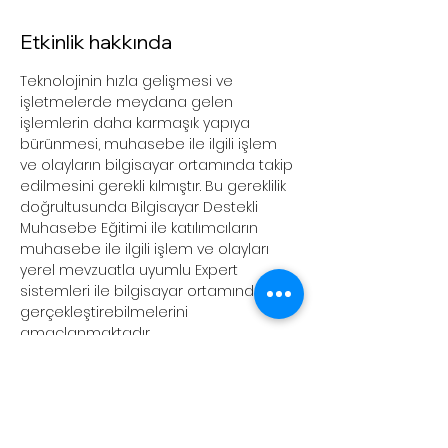
Etkinlik hakkında
Teknolojinin hızla gelişmesi ve 
işletmelerde meydana gelen 
işlemlerin daha karmaşık yapıya 
bürünmesi, muhasebe ile ilgili işlem 
ve olayların bilgisayar ortamında takip 
edilmesini gerekli kılmıştır. Bu gereklilik 
doğrultusunda Bilgisayar Destekli 
Muhasebe Eğitimi ile katılımcıların 
muhasebe ile ilgili işlem ve olayları 
yerel mevzuatla uyumlu Expert 
sistemleri ile bilgisayar ortamında 
gerçekleştirebilmelerini 
amaçlanmaktadır.
Eğitim İçeriği
Genel Muhasebe Bilgileri
Temel Muhasebe Denklemi
Temel Finansal (Mali) Tablolar
Çift Taraflı Kayıt Yönteminin Esasları