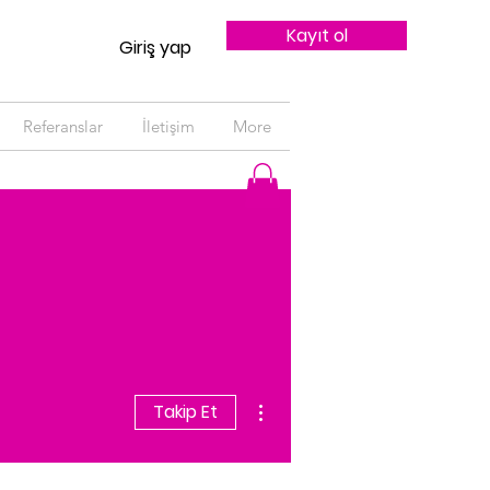
Kayıt ol
Giriş yap
Referanslar
İletişim
More
Diğer Eylemler
Takip Et