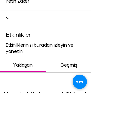
Iresh Zaker
Etkinlikler
Etkinliklerinizi buradan izleyin ve
yönetin.
Yaklaşan
Geçmiş
Henüz bilet veya LCV yok
Etkinliklere Göz At