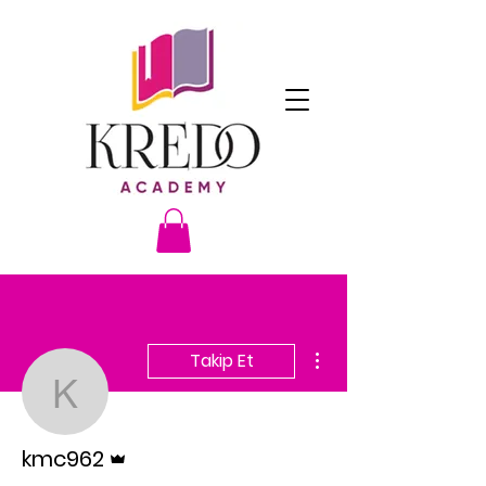
Diğer Eylemler
Takip Et
kmc962
Admin
kmc962