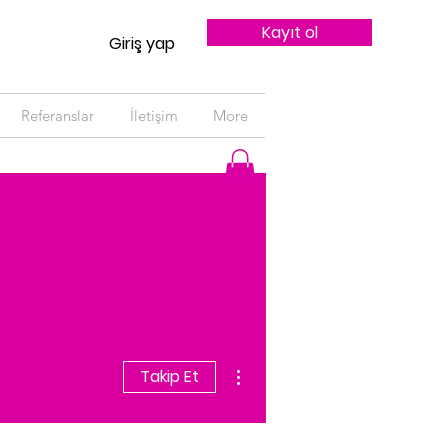
Kayıt ol
Giriş yap
Referanslar
İletişim
More
Diğer Eylemler
Takip Et