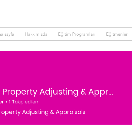
a sayfa
Hakkımızda
Eğitim Programları
Eğitmenler
Otero Property Adjusting & Appraisals
er
1
Takip edilen
roperty Adjusting & Appraisals