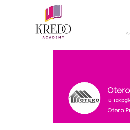
An
10
Takipçil
Otero P