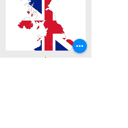
Dış Ticaret ve İngiltere Pazarı
Eğitimi
© 2022 by Kredo Academy
Kredo Academy
Tel:
+90 392 444 00 80
E-Mail:
kmc@kredocyprus.com